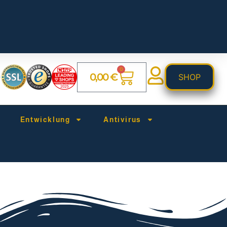
0
0,00
€
SHOP
Entwicklung
Antivirus