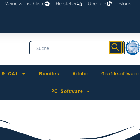
Meine wunschliste
Hersteller
Über uns
Blogs
r & CAL
Bundles
Adobe
Grafiksoftware
PC Software