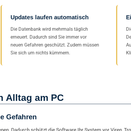
Updates laufen automatisch
E
Die Datenbank wird mehrmals täglich
Di
erneuert. Dadurch sind Sie immer vor
De
neuen Gefahren geschützt. Zudem müssen
Au
Sie sich um nichts kümmern.
Kl
en Alltag am PC
le Gefahren
enen. Dadurch schützt die Software Ihr System vor Viren, 