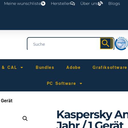
Meine wunschliste
Hersteller
Über uns
Blogs
r & CAL
Bundles
Adobe
Grafiksoftware
PC Software
 Gerät
Kaspersky Ant
Jahr / 1 Gerät