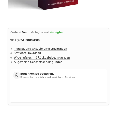
Zustand:
Neu
Verfügbarkeit:
Verfügbar
SKU:
SK24-30067868
Installations-/Aktivierungsanleitungen
➜
Software Download
➜
Widerrufsrecht & Rückgabebedingungen
➜
Allgemeine Geschäftsbedingungen
➜
Bedenkenlos bestellen.
Käuferschutz verfügbar in den nächsten Schritten