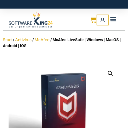
Start
Antivirus
McAfee
/
/
/ McAfee LiveSafe | Windows | MacOS |
Android | IOS