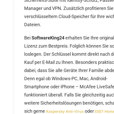
Sicherheits-Suite mit Identity-Schutz, Passw
Manager und VPN. Zusätzlich profitieren Sie
verschlüsseltem Cloud-Speicher für Ihre wic
Dateien.
Bei
SoftwareKing24
erhalten Sie Ihre origina
Lizenz zum Bestpreis. Folglich können Sie so
loslegen. Der Schlüssel kommt direkt nach 
Kauf per E-Mail zu Ihnen. Besonders praktisc
dabei, dass Sie alle Geräte Ihrer Familie abd
Denn egal ob Windows-PC, Mac, Android-
Smartphone oder iPhone – McAfee LiveSaf
funktioniert überall. Falls Sie gleichzeitig au
weitere Sicherheitslösungen benötigen, sch
sich gerne
oder
Kaspersky Anti-Virus
ESET Home