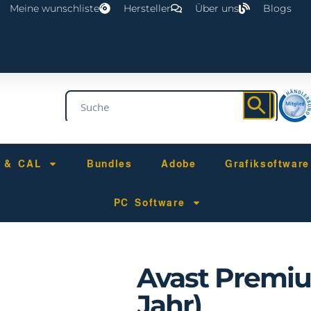
Meine wunschliste
Hersteller
Über uns
Blogs
r & CAL
Bundles
Adobe
Grafiksoftware
PC Software
Avast Premium
Jahr)