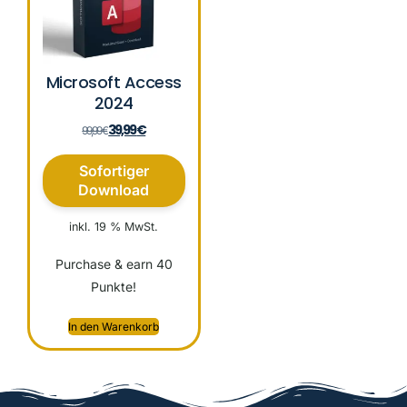
Microsoft Access
2024
39,99
€
99,99
€
Sofortiger
Download
inkl. 19 % MwSt.
Purchase & earn 40
Punkte!
In den Warenkorb