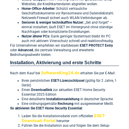
Websites, die Kreditkartendaten abgreifen wollen.
Home-Office-Arbeiter:
Schützt vertrauliche
Geschäftsdokumente vor Ransomware und Datendiebstahl.
Netzwerk-Firewall sichert auch WLAN-Verbindungen ab.
Senioren & weniger technikaffine Nutzer:
„Set and forget“ –
einmal installiert, läuft ESET im Hintergrund ohne ständige
Nachfragen oder komplizierte Einstellungen.
Nutzer älterer PCs:
Dank geringer Systemlast bleibt Ihr PC
auch mit aktivem Virenschutz schnell und reaktionsfreudig.
Für Unternehmen empfehlen wir stattdessen
ESET PROTECT Entry
oder
Advanced
, die zentrale Verwaltung und erweiterte
Bedrohungsabwehr bieten.
Installation, Aktivierung und erste Schritte
SoftwareKing24.de
Nach dem Kauf bei
erhalten Sie per E-Mail:
Ihren persönlichen
ESET-Lizenzschlüssel
(gültig für 2 Jahre, 1
Gerät)
Einen
Downloadlink
zur aktuellen ESET Home Security
Essential 2025 Edition
Eine detaillierte
Installationsanleitung
in deutscher Sprache
Eine ordnungsgemäße
Rechnung
mit ausgewiesener MwSt.
So aktivieren Sie ESET Home Security Essential:
ESET-
Laden Sie die Installationsdatei vom offiziellen
Download-Portal
herunter
Führen Sie die Installation aus und folgen Sie dem Setup-