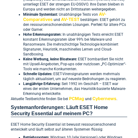
unterliegt ESET der strengen EU-DSGVO. Ihre Daten bleiben in
Europa und werden nicht an Drittstaaten weitergegeben.
AV-
Minimale Systemlast:
Unabhängige Tests von
Comparatives
AV-TEST
und
bestätigen: ESET gehört zu
den ressourcenschonendsten Lösungen. Perfekt für ältere PCs
oder Gamer.
Hohe Erkennungsraten:
In unabhängigen Tests erreicht ESET
konstant Erkennungsraten über 99% bei Malware und
Ransomware. Die mehrschichtige Technologie kombiniert
Signaturen, Heuristik, maschinelles Lernen und Cloud-
Sandboxing.
Keine Werbung, keine Bloatware:
ESET bombardiert Sie nicht
mit Upsell-Angeboten, Pop-ups oder nutzlosen „PC-Optimizer“-
Tools wie manche Konkurrenten.
Schnelle Updates:
ESET-Virensignaturen werden mehrmals
täglich aktualisiert, um auf neueste Bedrohungen zu reagieren.
Langjährige Erfahrung:
Seit 1992 im Geschäft – ESET war
eines der ersten Unternehmen, das Heuristik-basierte Malware-
Erkennung entwickelte.
PCMag
Cybernews
Aktuelle Testberichte finden Sie bei
und
.
Systemanforderungen: Läuft ESET Home
Security Essential auf meinem PC?
ESET Home Security Essential ist bewusst ressourcenschonend
entwickelt und läuft selbst auf älteren Systemen flüssig:
Betriebssystem:
Windows 10 (alle Versionen) oder Windows