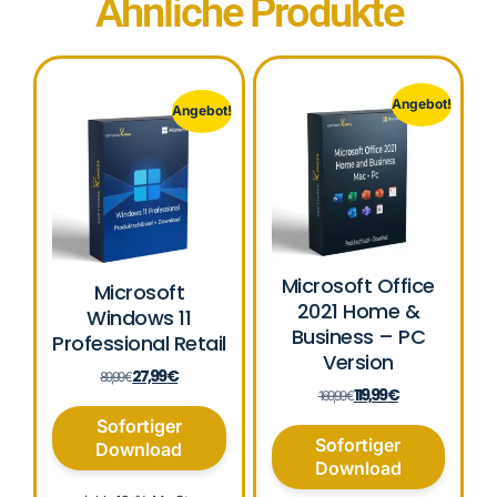
Ähnliche Produkte
Angebot!
Angebot!
Microsoft Office
Microsoft
2021 Home &
Windows 11
Business – PC
Professional Retail
Version
27,99
€
89,99
€
119,99
€
169,99
€
Sofortiger
Sofortiger
Download
Download