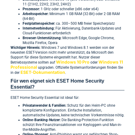
11 (21H2, 22H2, 23H2, 24H2)
Prozessor:
1 GHz oder schneller (x86 oder x64)
Arbeitsspeicher:
Minimum 1 GB RAM (32-Bit) oder 2 GB RAM
(64-Bit)
Festplattenspeicher:
ca. 300–500 MB freier Speicherplatz
Internetverbindung:
Für Aktivierung, Datenbank-Updates und
Cloud-Funktionen erforderlich
Browser-Unterstützung:
Microsoft Edge, Google Chrome,
Mozilla Firefox, Opera
Wichtiger Hinweis:
Windows 7 und Windows 8.1 werden von der
neuesten ESET-Version nicht mehr unterstützt, da Microsoft den
Support für diese Systeme eingestellt hat. Nutzer dieser
Windows 10 Pro
Windows 11
Betriebssysteme sollten auf
oder
Professional
upgraden. Offizielle Systemanforderungen finden Sie
ESET-Dokumentation
in der
.
Für wen eignet sich ESET Home Security
Essential?
ESET Home Security Essential ist ideal für:
Privatanwender & Familien:
Schutz für den Heim-PC ohne
komplizierte Konfiguration. Einfache Installation,
automatische Updates, keine technischen Vorkenntnisse nötig.
Online-Banking-Nutzer:
Die Banking-Protection-Funktion
schützt Ihre Finanztransaktionen vor Keyloggern und Man-in-
the-Middle-Angriffen.
Online-Shopper:
Anti-Phishing warnt vor gefälschten Shop-