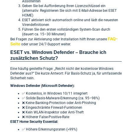
Assistenten
Geben Sie bei Aufforderung Ihren Lizenzschlüssel ein
(alternativ: Registrieren Sie sich mit E-Mail-Adresse bei ESET
HOME)
ESET aktiviert sich automatisch online und lädt die neuesten
Virendefinitionen
Führen Sie den ersten vollständigen System-Scan durch
(dauert ca. 15–30 Minuten)
FAQ-
Bei Fragen zur Aktivierung oder Installation hilft Ihnen unsere
Seite
oder unser 24/7-Support weiter.
ESET vs. Windows Defender – Brauche ich
zusätzlichen Schutz?
Eine häufig gestellte Frage: „Reicht nicht der kostenlose Windows
Defender aus?“ Die kurze Antwort: Für Basis-Schutz ja, für umfassende
Sicherheit nein.
Windows Defender (Microsoft Defender):
✅ Kostenlos, in Windows 10/11 integriert
✅ Solide Basis-Malware-Erkennung (ca. 95–98%)
❌ Keine Banking-Protection oder Anti-Phishing
❌ Eingeschränkte Firewall-Funktionen
❌ Kein WLAN-Inspektor oder Anti-Theft
❌ Höherer False-Positive-Rate
ESET Home Security Essential:
✅ Höhere Erkennungsraten (>99%)