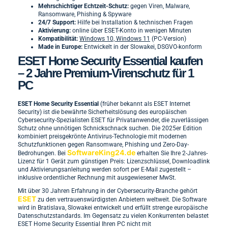
Mehrschichtiger Echtzeit-Schutz:
gegen Viren, Malware,
Ransomware, Phishing & Spyware
24/7 Support:
Hilfe bei Installation & technischen Fragen
Aktivierung:
online über ESET-Konto in wenigen Minuten
Kompatibilität:
Windows 10, Windows 11
(PC-Version)
Made in Europe:
Entwickelt in der Slowakei, DSGVO-konform
ESET Home Security Essential kaufen
– 2 Jahre Premium-Virenschutz für 1
PC
ESET Home Security Essential
(früher bekannt als ESET Internet
Security) ist die bewährte Sicherheitslösung des europäischen
Cybersecurity-Spezialisten ESET für Privatanwender, die zuverlässigen
Schutz ohne unnötigen Schnickschnack suchen. Die 2025er Edition
kombiniert preisgekrönte Antivirus-Technologie mit modernen
Schutzfunktionen gegen Ransomware, Phishing und Zero-Day-
SoftwareKing24.de
Bedrohungen. Bei
erhalten Sie Ihre 2-Jahres-
Lizenz für 1 Gerät zum günstigen Preis: Lizenzschlüssel, Downloadlink
und Aktivierungsanleitung werden sofort per E-Mail zugestellt –
inklusive ordentlicher Rechnung mit ausgewiesener MwSt.
Mit über 30 Jahren Erfahrung in der Cybersecurity-Branche gehört
ESET
zu den vertrauenswürdigsten Anbietern weltweit. Die Software
wird in Bratislava, Slowakei entwickelt und erfüllt strenge europäische
Datenschutzstandards. Im Gegensatz zu vielen Konkurrenten belastet
ESET Home Security Essential Ihren PC nicht mit