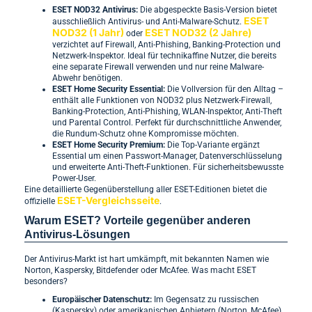
ESET NOD32 Antivirus:
Die abgespeckte Basis-Version bietet
ESET
ausschließlich Antivirus- und Anti-Malware-Schutz.
NOD32 (1 Jahr)
ESET NOD32 (2 Jahre)
oder
verzichtet auf Firewall, Anti-Phishing, Banking-Protection und
Netzwerk-Inspektor. Ideal für technikaffine Nutzer, die bereits
eine separate Firewall verwenden und nur reine Malware-
Abwehr benötigen.
ESET Home Security Essential:
Die Vollversion für den Alltag –
enthält alle Funktionen von NOD32 plus Netzwerk-Firewall,
Banking-Protection, Anti-Phishing, WLAN-Inspektor, Anti-Theft
und Parental Control. Perfekt für durchschnittliche Anwender,
die Rundum-Schutz ohne Kompromisse möchten.
ESET Home Security Premium:
Die Top-Variante ergänzt
Essential um einen Passwort-Manager, Datenverschlüsselung
und erweiterte Anti-Theft-Funktionen. Für sicherheitsbewusste
Power-User.
Eine detaillierte Gegenüberstellung aller ESET-Editionen bietet die
ESET-Vergleichsseite
offizielle
.
Warum ESET? Vorteile gegenüber anderen
Antivirus-Lösungen
Der Antivirus-Markt ist hart umkämpft, mit bekannten Namen wie
Norton, Kaspersky, Bitdefender oder McAfee. Was macht ESET
besonders?
Europäischer Datenschutz:
Im Gegensatz zu russischen
(Kaspersky) oder amerikanischen Anbietern (Norton, McAfee)