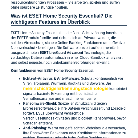
ressourcenhungrigen Prozessen – Sie arbeiten, spielen und surfen
ohne spürbare Leistungseinbußen.
Was ist ESET Home Security Essential? Die
wichtigsten Features im Überblick
ESET Home Security Essential ist die Basis-Schutzlösung innerhalb
der ESET-Produktfamilie und richtet sich an Privatanwender, die
soliden Virenschutz, sichere Online-Banking-Funktionen und effektiven
Netzwerkschutz benötigen. Die Software basiert auf der mehrfach
ausgezeichneten
ESET LiveGuard Advanced
-Technologie, die
verdächtige Dateien automatisch in einer Cloud-Sandbox analysiert
und selbst neueste, noch unbekannte Bedrohungen erkennt.
Kernfunktionen von ESET Home Security Essential:
Echtzeit-Antivirus & Anti-Malware:
Schützt kontinuierlich vor
Viren, Trojanern, Würmern, Rootkits und Spyware. Die
mehrschichtige Erkennungstechnologie
kombiniert
signaturbasierte Erkennung mit heuristischer
Verhaltensanalyse und maschinellem Lernen.
Ransomware-Shield:
Spezieller Schutzschild gegen
Erpressersoftware, die Ihre Dateien verschlüsselt und Lösegeld
fordert. ESET überwacht verdächtige
Verschlüsselungsaktivitäten und blockiert Ransomware, bevor
Schaden entsteht.
Anti-Phishing:
Warnt vor gefälschten Websites, die versuchen,
Ihre Passwörter, Bankdaten oder Kreditkarteninformationen zu
stehlen. Besonders wichtig beim Online-Banking und