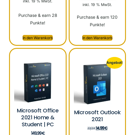
inkl. 19 % MwSt.
inkl. 19 % MwSt.
Purchase & earn 28
Purchase & earn 120
Punkte!
Punkte!
In den Warenkorb
In den Warenkorb
Angebot!
Microsoft Office
Microsoft Outlook
2021 Home &
2021
Student | PC
14,99
€
39,99
€
149,99
€