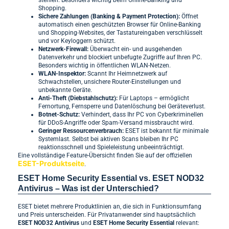
Shopping.
Sichere Zahlungen (Banking & Payment Protection):
Öffnet
automatisch einen geschützten Browser für Online-Banking
und Shopping-Websites, der Tastatureingaben verschlüsselt
und vor Keyloggern schützt.
Netzwerk-Firewall:
Überwacht ein- und ausgehenden
Datenverkehr und blockiert unbefugte Zugriffe auf Ihren PC.
Besonders wichtig in öffentlichen WLAN-Netzen.
WLAN-Inspektor:
Scannt Ihr Heimnetzwerk auf
Schwachstellen, unsichere Router-Einstellungen und
unbekannte Geräte.
Anti-Theft (Diebstahlschutz):
Für Laptops – ermöglicht
Fernortung, Fernsperre und Datenlöschung bei Geräteverlust.
Botnet-Schutz:
Verhindert, dass Ihr PC von Cyberkriminellen
für DDoS-Angriffe oder Spam-Versand missbraucht wird.
Geringer Ressourcenverbrauch:
ESET ist bekannt für minimale
Systemlast. Selbst bei aktiven Scans bleiben Ihr PC
reaktionsschnell und Spieleleistung unbeeinträchtigt.
Eine vollständige Feature-Übersicht finden Sie auf der offiziellen
ESET-Produktseite
.
ESET Home Security Essential vs. ESET NOD32
Antivirus – Was ist der Unterschied?
ESET bietet mehrere Produktlinien an, die sich in Funktionsumfang
und Preis unterscheiden. Für Privatanwender sind hauptsächlich
ESET NOD32 Antivirus
und
ESET Home Security Essential
relevant: