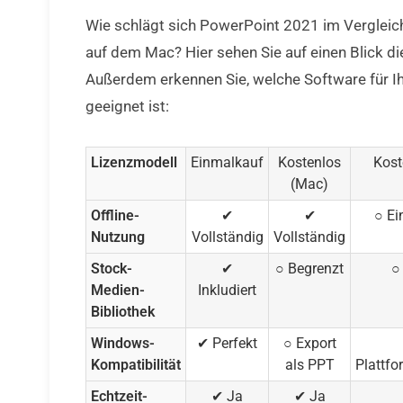
Wie schlägt sich PowerPoint 2021 im Vergleic
auf dem Mac? Hier sehen Sie auf einen Blick di
Außerdem erkennen Sie, welche Software für I
geeignet ist:
Lizenzmodell
Einmalkauf
Kostenlos
Kost
(Mac)
Offline-
✔
✔
○ Ei
Nutzung
Vollständig
Vollständig
Stock-
✔
○ Begrenzt
○
Medien-
Inkludiert
Bibliothek
Windows-
✔ Perfekt
○ Export
Kompatibilität
als PPT
Plattfo
Echtzeit-
✔ Ja
✔ Ja