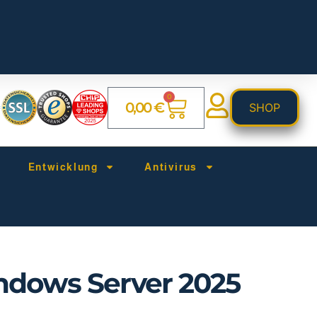
0
0,00
€
SHOP
Entwicklung
Antivirus
ndows Server 2025