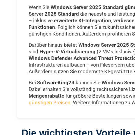
Wenn Sie
Windows Server 2025 Standard güns
Server 2025 Standard
die neueste und leistun
– inklusive
erweiterte KI-Integration
,
verbesser
Funktionen
. Folglich können Sie zukunftssich
günstigen Konditionen. Außerdem profitieren 
Darüber hinaus bietet
Windows Server 2025 S
sind
Hyper-V-Virtualisierung
(2 VMs inklusive
Windows Defender Advanced Threat Protecti
Infrastrukturen aufbauen – von Fileservern übe
Außerdem nutzen Sie modernste KI-gestützte V
Bei
SoftwareKing24
können Sie
Windows Serve
Dabei erhalten Sie vollständig rechtssichere L
Mengenrabatte
für größere Bestellungen sow
günstigen Preisen
. Weitere Informationen zu 
Die wichtigsten Vorteil