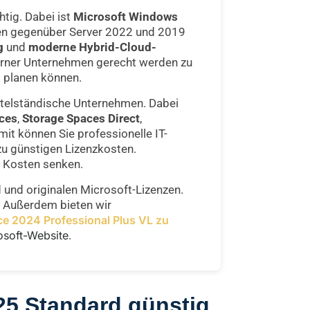
tig. Dabei ist
Microsoft Windows
gen gegenüber Server 2022 und 2019
g
und
moderne Hybrid-Cloud-
derner Unternehmen gerecht werden zu
g planen können.
ittelständische Unternehmen. Dabei
ces
,
Storage Spaces Direct
,
mit können Sie professionelle IT-
zu günstigen Lizenzkosten.
d Kosten senken.
und originalen Microsoft-Lizenzen.
4. Außerdem bieten wir
ce 2024 Professional Plus VL zu
rosoft-Website
.
25 Standard günstig