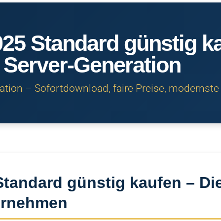
25 Standard günstig k
Server-Generation
gration – Sofortdownload, faire Preise, modernste
tandard günstig kaufen – Die
ternehmen