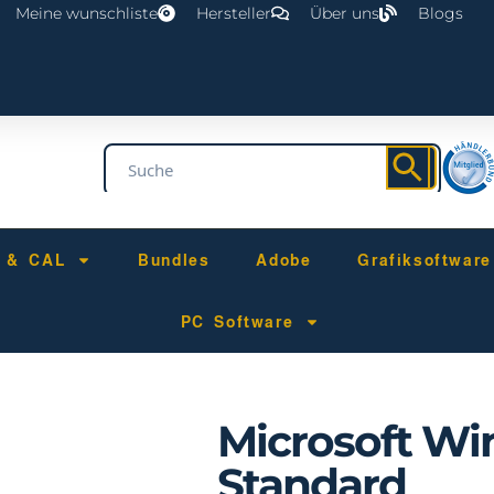
Meine wunschliste
Hersteller
Über uns
Blogs
r & CAL
Bundles
Adobe
Grafiksoftware
PC Software
Microsoft Wi
Standard