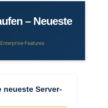
aufen – Neueste
 Enterprise-Features
 neueste Server-