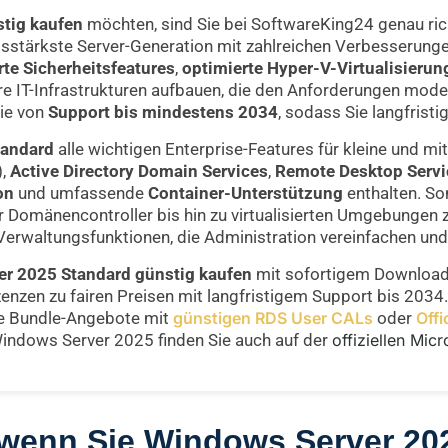
tig kaufen
möchten, sind Sie bei SoftwareKing24 genau rich
gsstärkste Server-Generation mit zahlreichen Verbesserun
te Sicherheitsfeatures
,
optimierte Hyper-V-Virtualisierun
ere IT-Infrastrukturen aufbauen, die den Anforderungen mo
Sie von
Support bis mindestens 2034
, sodass Sie langfristi
tandard
alle wichtigen Enterprise-Features für kleine und m
),
Active Directory Domain Services
,
Remote Desktop Servi
on
und umfassende
Container-Unterstützung
enthalten. So
r Domänencontroller bis hin zu virtualisierten Umgebungen 
erwaltungsfunktionen, die Administration vereinfachen un
r 2025 Standard günstig kaufen
mit sofortigem Download 
izenzen zu fairen Preisen mit langfristigem Support bis 203
ie Bundle-Angebote mit
günstigen RDS User CALs
oder
Offi
Windows Server 2025 finden Sie auch auf der
offiziellen Mic
e wenn Sie Windows Server 20