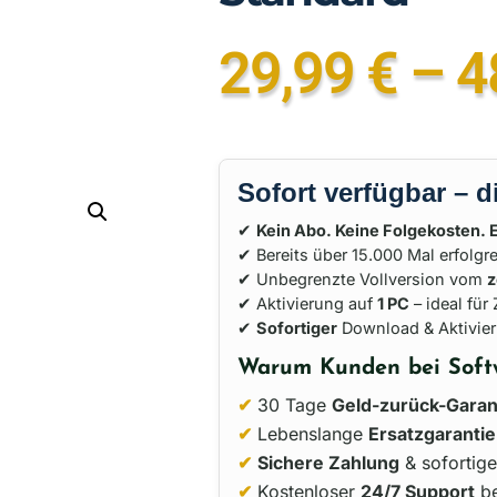
29,99
€
–
4
Sofort verfügbar – d
✔
Kein Abo. Keine Folgekosten. 
✔ Bereits über 15.000 Mal erfolgre
✔ Unbegrenzte Vollversion vom
z
✔ Aktivierung auf
1 PC
– ideal für
✔
Sofortiger
Download & Aktivie
Warum Kunden bei Soft
✔
30 Tage
Geld-zurück-Garan
✔
Lebenslange
Ersatzgarantie
✔
Sichere Zahlung
& sofortige
✔
Kostenloser
24/7 Support
be