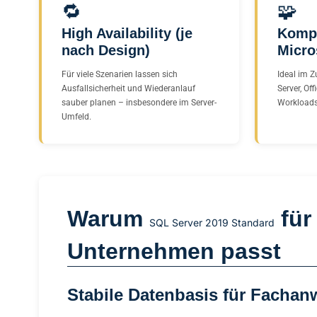
🔁
🧩
High Availability (je
Kompa
nach Design)
Micro
Für viele Szenarien lassen sich
Ideal im 
Ausfallsicherheit und Wiederanlauf
Server, Of
sauber planen – insbesondere im Server-
Workloads
Umfeld.
Warum
für 
SQL Server 2019 Standard
Unternehmen passt
Stabile Datenbasis für Facha