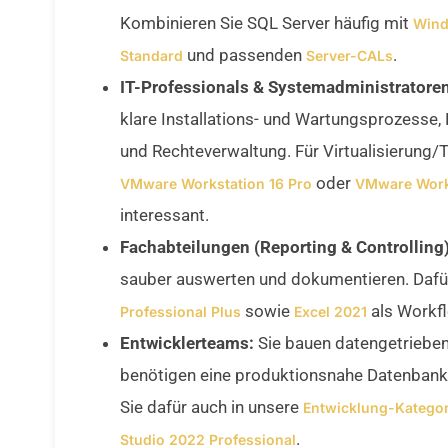
Kombinieren Sie SQL Server häufig mit
Wind
und passenden
.
Standard
Server-CALs
IT-Professionals & Systemadministratoren
klare Installations- und Wartungsprozesse,
und Rechteverwaltung. Für Virtualisierung/
oder
VMware Workstation 16 Pro
VMware Works
interessant.
Fachabteilungen (Reporting & Controlling)
sauber auswerten und dokumentieren. Daf
sowie
als Workf
Professional Plus
Excel 2021
Entwicklerteams:
Sie bauen datengetrieb
benötigen eine produktionsnahe Datenbank 
Sie dafür auch in unsere
Entwicklung-Kategor
.
Studio 2022 Professional