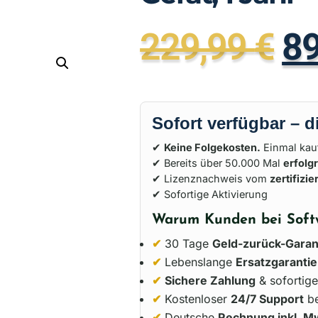
229,99
€
8
Sofort verfügbar – d
✔
Keine Folgekosten.
Einmal kauf
✔ Bereits über 50.000 Mal
erfolg
✔ Lizenznachweis vom
zertifizi
✔ Sofortige Aktivierung
Warum Kunden bei Soft
✔
30 Tage
Geld-zurück-Garan
✔
Lebenslange
Ersatzgarantie
✔
Sichere Zahlung
& sofortige
✔
Kostenloser
24/7 Support
be
✔
Deutsche
Rechnung inkl. M