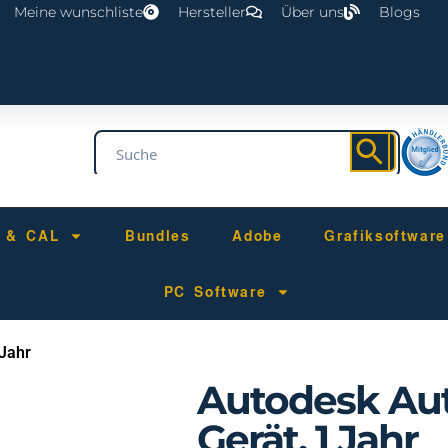
Meine wunschliste
Hersteller
Über uns
Blogs
r & CAL
Bundles
Adobe
Grafiksoftware
PC Software
 Jahr
Autodesk Aut
Gerät, 1 Jahr