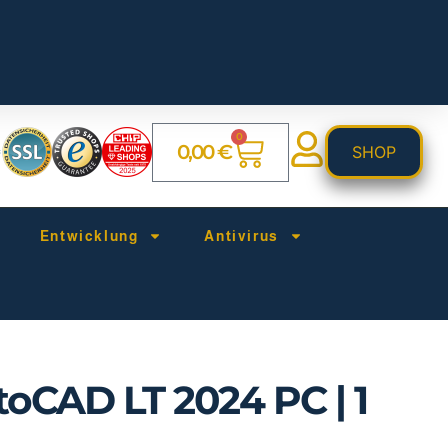
0
0,00
€
SHOP
Entwicklung
Antivirus
oCAD LT 2024 PC | 1