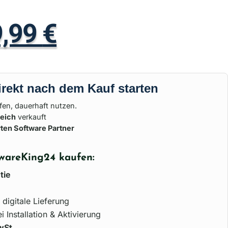
9,99
€
irekt nach dem Kauf starten
en, dauerhaft nutzen.
reich
verkauft
erten Software Partner
wareKing24 kaufen:
tie
 digitale Lieferung
i Installation & Aktivierung
wSt
.