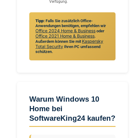
Verfügung.
Tipp:
Falls Sie zusätzlich Office-
Anwendungen benötigen, empfehlen wir
Office 2024 Home & Business
oder
Office 2021 Home & Business
.
Kaspersky
Außerdem können Sie mit
Total Security
Ihren PC umfassend
schützen.
Warum Windows 10
Home bei
SoftwareKing24 kaufen?