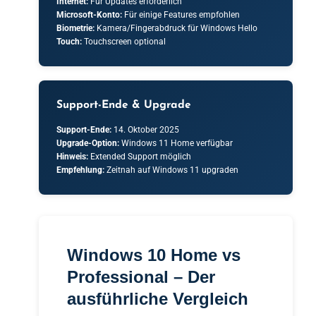
Internet:
Für Updates erforderlich
Microsoft-Konto:
Für einige Features empfohlen
Biometrie:
Kamera/Fingerabdruck für Windows Hello
Touch:
Touchscreen optional
Support-Ende & Upgrade
Support-Ende:
14. Oktober 2025
Upgrade-Option:
Windows 11 Home verfügbar
Hinweis:
Extended Support möglich
Empfehlung:
Zeitnah auf Windows 11 upgraden
Windows 10 Home vs
Professional – Der
ausführliche Vergleich