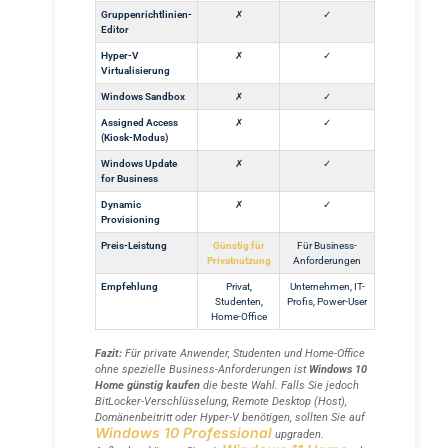
Gruppenrichtlinien-
✗
✓
Editor
Hyper-V
✗
✓
Virtualisierung
Windows Sandbox
✗
✓
Assigned Access
✗
✓
(Kiosk-Modus)
Windows Update
✗
✓
for Business
Dynamic
✗
✓
Provisioning
Preis-Leistung
Günstig für
Für Business-
Privatnutzung
Anforderungen
Empfehlung
Privat,
Unternehmen, IT-
Studenten,
Profis, Power-User
Home-Office
Fazit:
Für private Anwender, Studenten und Home-Office
ohne spezielle Business-Anforderungen ist
Windows 10
Home günstig kaufen
die beste Wahl. Falls Sie jedoch
BitLocker-Verschlüsselung, Remote Desktop (Host),
Domänenbeitritt oder Hyper-V benötigen, sollten Sie auf
Windows 10 Professional
upgraden.