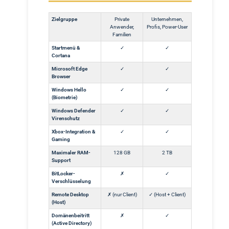
Zielgruppe
Private
Unternehmen,
Anwender,
Profis, Power-User
Familien
Startmenü &
✓
✓
Cortana
Microsoft Edge
✓
✓
Browser
Windows Hello
✓
✓
(Biometrie)
Windows Defender
✓
✓
Virenschutz
Xbox-Integration &
✓
✓
Gaming
Maximaler RAM-
128 GB
2 TB
Support
BitLocker-
✗
✓
Verschlüsselung
Remote Desktop
✗ (nur Client)
✓ (Host + Client)
(Host)
Domänenbeitritt
✗
✓
(Active Directory)