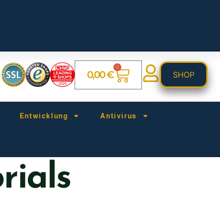
0
0,00
€
SHOP
Entwicklung
Antivirus
rials