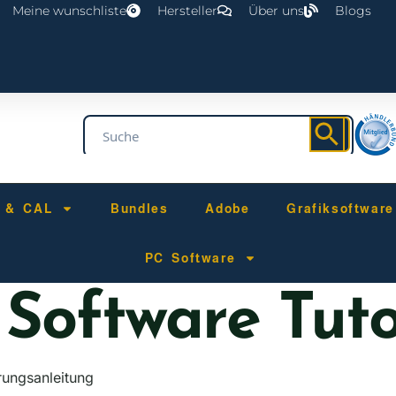
Meine wunschliste
Hersteller
Über uns
Blogs
r & CAL
Bundles
Adobe
Grafiksoftware
PC Software
:
Software Tuto
erungsanleitung