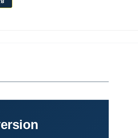
RB
ersion