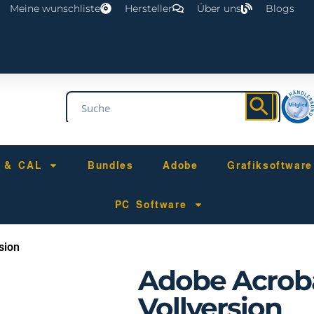
Meine wunschliste
Hersteller
Über uns
Blogs
r & CAL
Bundles
Adobe
Grafiksoftware
PC Software
sion
Adobe Acroba
Vollversion