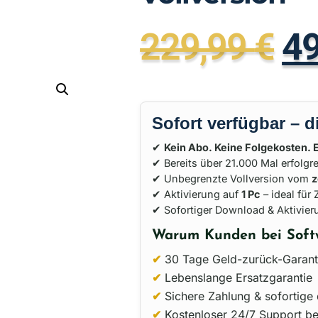
229,99
€
4
Sofort verfügbar – d
✔
Kein Abo. Keine Folgekosten. 
✔ Bereits über 21.000 Mal erfolgre
✔ Unbegrenzte Vollversion vom
z
✔ Aktivierung auf
1 Pc
– ideal für
✔ Sofortiger Download & Aktivier
Warum Kunden bei Soft
✔
30 Tage Geld-zurück-Garant
✔
Lebenslange Ersatzgarantie
✔
Sichere Zahlung & sofortige 
✔
Kostenloser 24/7 Support bei