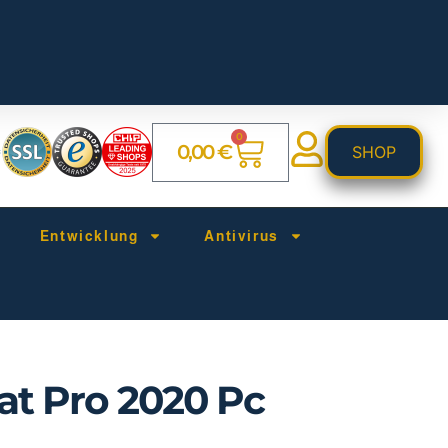
0
0,00
€
SHOP
Entwicklung
Antivirus
t Pro 2020 Pc