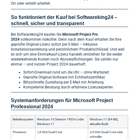
Ort oder verteilt arbeitet.
So funktioniert der Kauf bei Softwareking24 –
schnell, sicher und transparent
Bei Softwareking24 kaufen Sie
Microsoft Project Pro
2024
vollkommen risikofrei: Denn nach dem Kauf erhalten Sie Ihre
geprüfte Original-Lizenz sofort per E-Mail – inklusive
Installationsanleitung und persönlichem Produktschlüssel. Und weil
es sich um eine Einmalkauf-Lizenz handelt, entstehen für Sie weder
wiederkehrende Kosten noch Aboverpflichtungen. Sie zahlen nur
einmal – und nutzen Project 2024 dauerhaft.
Sofort-Download rund um die Uhr – ohne Wartezeit
Geprüfte Original-Software mit Echtheitszertifikat
Blitzschnelle Zustellung per E-Mail mit Anleitung
Kompetente Beratung durch erfahrene Lizenzexperten
Systemanforderungen für Microsoft Project
Professional 2024
Betriebssystem
Windows 10 (Version 1903+) oder
Windows 11 (64-Bit),
Windows 11
aktueller Build
Prozessor
1,6 GHz Dual-Core
2,4 GHz Quad-Core oder
schneller