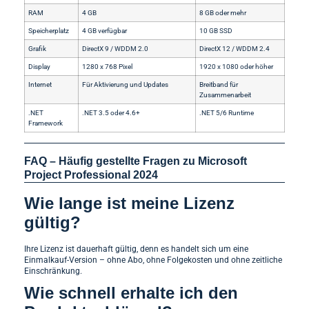
RAM
4 GB
8 GB oder mehr
Speicherplatz
4 GB verfügbar
10 GB SSD
Grafik
DirectX 9 / WDDM 2.0
DirectX 12 / WDDM 2.4
Display
1280 x 768 Pixel
1920 x 1080 oder höher
Internet
Für Aktivierung und Updates
Breitband für
Zusammenarbeit
.NET
.NET 3.5 oder 4.6+
.NET 5/6 Runtime
Framework
FAQ – Häufig gestellte Fragen zu Microsoft
Project Professional 2024
Wie lange ist meine Lizenz
gültig?
Ihre Lizenz ist dauerhaft gültig, denn es handelt sich um eine
Einmalkauf-Version – ohne Abo, ohne Folgekosten und ohne zeitliche
Einschränkung.
Wie schnell erhalte ich den