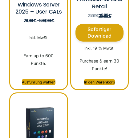
Windows Server
Retail
2025 – User CALs
29,99
€
249,99
€
29,99
€
–
599,99
€
Sofortiger
Download
inkl. MwSt.
inkl. 19 % MwSt.
Earn up to 600
Purchase & earn 30
Punkte.
Punkte!
Ausführung wählen
In den Warenkorb