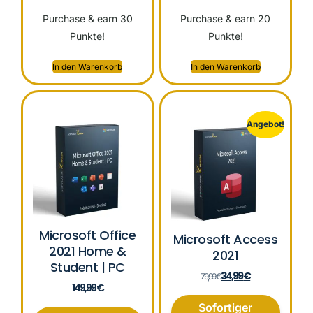
Purchase & earn 30
Purchase & earn 20
Punkte!
Punkte!
In den Warenkorb
In den Warenkorb
Angebot!
Microsoft Office
Microsoft Access
2021 Home &
2021
Student | PC
34,99
€
79,99
€
149,99
€
Sofortiger