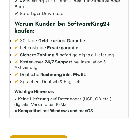
✔ Aktivierung auf 1 Gerät – ideal für Zuhause oder
Büro
✔ Sofortiger Download
Warum Kunden bei SoftwareKing24
kaufen:
✔
30 Tage
Geld-zurück-Garantie
✔
Lebenslange
Ersatzgarantie
✔
Sichere Zahlung
& sofortige digitale Lieferung
✔
Kostenloser
24/7 Support
bei Installation &
Aktivierung
✔
Deutsche
Rechnung inkl. MwSt
.
✔
Sprachen: Deutsch & Englisch
Wichtige Hinweise:
• Keine Lieferung auf Datenträger (USB, CD etc.) –
digitaler Versand per E-Mail
●
Kompatibel mit Windows und macOS