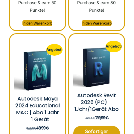
Purchase & earn 50
Purchase & earn 80
Punkte!
Punkte!
In den Warenkorb
In den Warenkorb
Angebot!
Angebot!
Autodesk Revit
Autodesk Maya
2026 (PC) –
2024 Educational
1Jahr/1Gerät Abo
MAC | Abo 1 Jahr
139,99
€
– 1 Gerät
749,99
€
49,99
€
189,99
€
Sofortiger