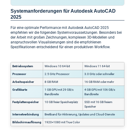
Systemanforderungen für Autodesk AutoCAD
2025
Für eine optimale Performance mit Autodesk AutoCAD 2025
empfehlen wir die folgenden Systemvoraussetzungen. Besonders bei
der Arbeit mit großen Zeichnungen, komplexen 3D-Modellen und
anspruchsvollen Visualisierungen sind die empfohlenen
Spezifikationen entscheidend für einen produktiven Workflow.
Betriebssystem
Windows 10 64-bit
Windows 11 64-bit
Prozessor
2.5 GHz Prozessor
3.0 GHz oder schneller
Arbeitsspeicher
8 GB RAM
16 GB RAM oder mehr
Grafikkarte
1 GB GPU mit 29 GB/s
4 GB GPU mit 106 GB/s
Bandbreite
Bandbreite
Festplattenspeicher
10 GB freier Speicherplatz
SSD mit 16 GB freiem
Speicher
Internetverbindung
Breitband für Aktivierung, Updates und Cloud-Dienste
Bildschirmauflösung
1920×1080 mit True Color