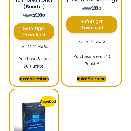
(Bundle)
9,99
€
59,99
€
29,99
€
149,99
€
Sofortiger
Download
Sofortiger
Download
inkl. 19 % MwSt.
inkl. 19 % MwSt.
Purchase & earn 10
Purchase & earn
Punkte!
30 Punkte!
In den Warenkorb
In den Warenkorb
Angebot!