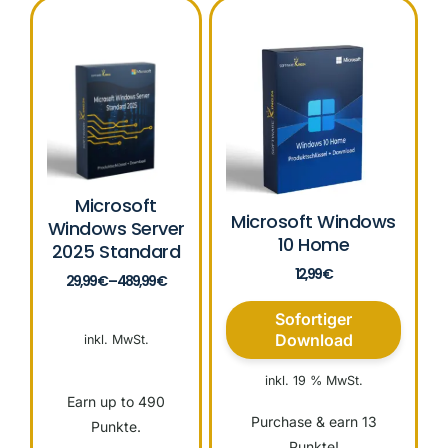
Microsoft
Microsoft Windows
Windows Server
10 Home
2025 Standard
12,99
€
29,99
€
–
489,99
€
Sofortiger
Download
inkl. MwSt.
inkl. 19 % MwSt.
Earn up to 490
Purchase & earn 13
Punkte.
Punkte!