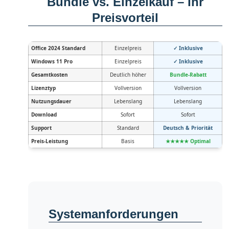
Bundle vs. Einzelkauf – Ihr
Preisvorteil
Office 2024 Standard
Einzelpreis
✓ Inklusive
Windows 11 Pro
Einzelpreis
✓ Inklusive
Gesamtkosten
Deutlich höher
Bundle-Rabatt
Lizenztyp
Vollversion
Vollversion
Nutzungsdauer
Lebenslang
Lebenslang
Download
Sofort
Sofort
Support
Standard
Deutsch & Priorität
Preis-Leistung
Basis
★★★★★ Optimal
Systemanforderungen